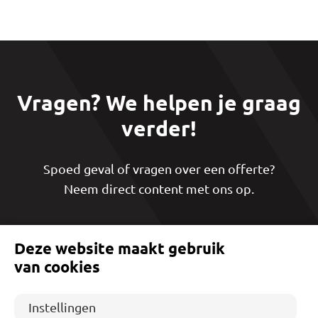
Vragen? We helpen je graag
verder!
Spoed geval of vragen over een offerte?
Neem direct content met ons op.
Deze website maakt gebruik
Mail ons direct
van cookies
06 – 19 66 59 04
Instellingen